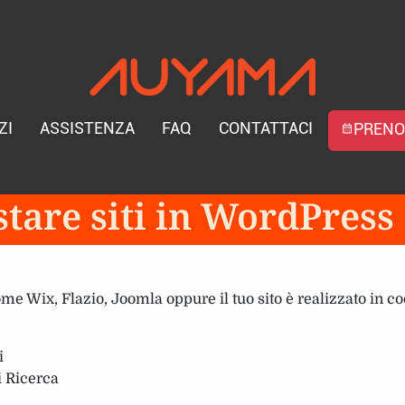
ZI
ASSISTENZA
FAQ
CONTATTACI
PRENO
calendar_month
stare siti in WordPress
me Wix, Flazio, Joomla oppure il tuo sito è realizzato in c
i
i Ricerca