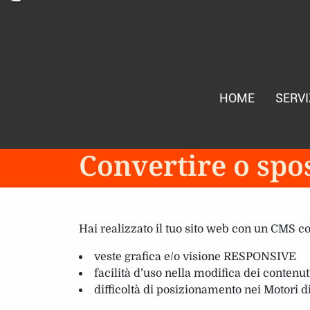
HOME
SERVI
Convertire o spo
Hai realizzato il tuo sito web con un CMS co
veste grafica e/o visione RESPONSIVE
facilità d’uso nella modifica dei contenut
difficoltà di posizionamento nei Motori d