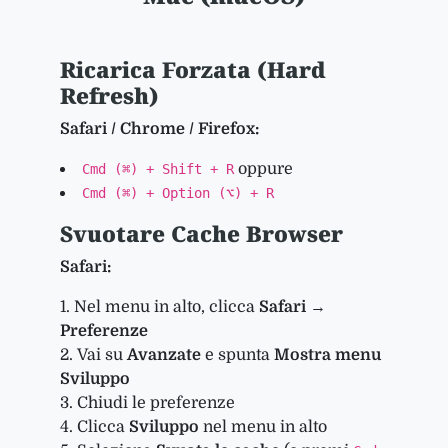
Ricarica Forzata (Hard
Refresh)
Safari / Chrome / Firefox:
oppure
Cmd (⌘) + Shift + R
Cmd (⌘) + Option (⌥) + R
Svuotare Cache Browser
Safari:
Nel menu in alto, clicca
Safari
→
Preferenze
Vai su
Avanzate
e spunta
Mostra menu
Sviluppo
Chiudi le preferenze
Clicca
Sviluppo
nel menu in alto