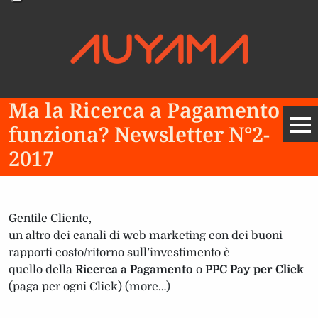
Ma la Ricerca a Pagamento
funziona? Newsletter N°2-
2017
Gentile Cliente,
un altro dei canali di web marketing con dei buoni
rapporti costo/ritorno sull’investimento è
quello della
Ricerca a Pagamento
o
PPC Pay per Click
(paga per ogni Click)
(more…)