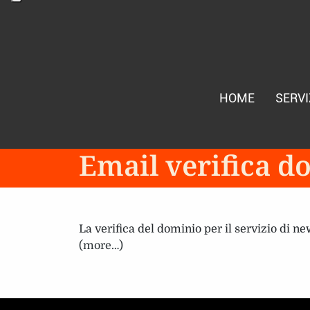
HOME
SERVI
Email verifica 
La verifica del dominio per il servizio di 
(more…)