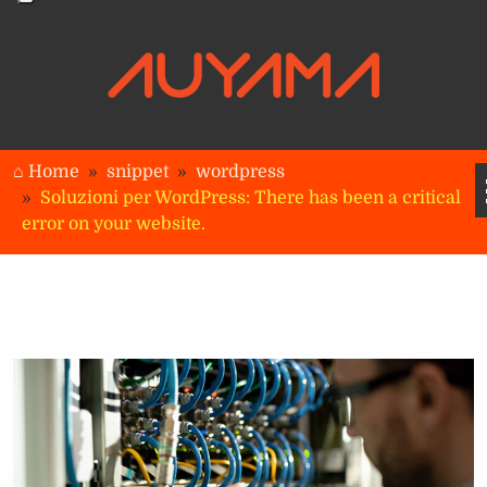
⌂ Home
snippet
wordpress
Soluzioni per WordPress: There has been a critical
error on your website.