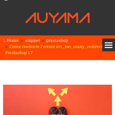
⌂ Home
snippet
prestashop
Come risolvere l’errore err_too_many_redirects in
Prestashop 1.7